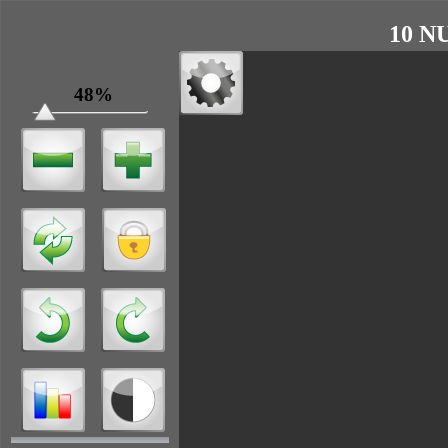
10 NU
48%