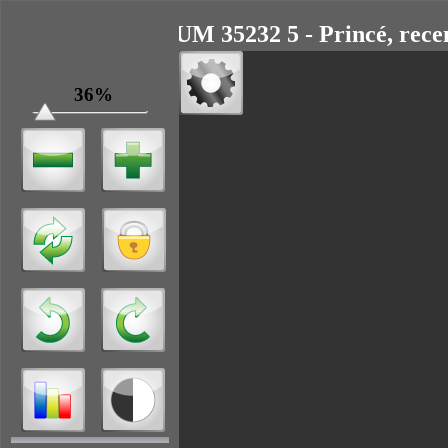
11 NUM 35232 5 - Princé, recen
36%