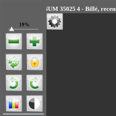
11 NUM 35025 4 - Billé, recen
19%