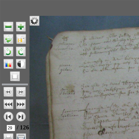
/ 126